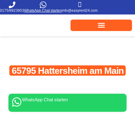
0175/9923953
WhatsApp Chat starten
info@easyrent24.com
Monteurzimmer in
65795 Hattersheim am Main
ab 15€ / Nacht * ohne versteckten
Zusatzkosten
WhatsApp Chat starten
*abgehängig von Mietdauer, Personenanzahl, Zimmerart und